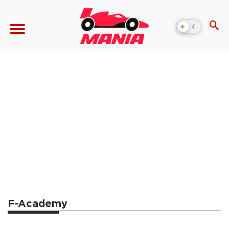
☀
☾
Alternar
modo
escuro
F-Academy