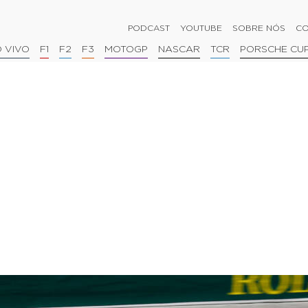
PODCAST
YOUTUBE
SOBRE NÓS
CO
 VIVO
F1
F2
F3
MOTOGP
NASCAR
TCR
PORSCHE CU