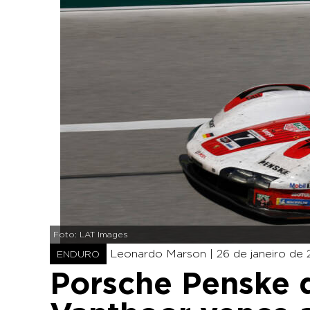
Foto: LAT Images
Leonardo Marson |
26 de janeiro de 
ENDURO
Porsche Penske d