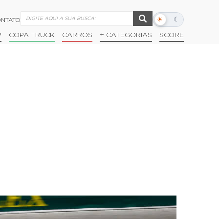
☀
☾
NTATO
Alternar
modo
P
COPA TRUCK
CARROS
+ CATEGORIAS
SCORE
escuro