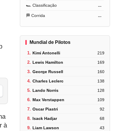
🏎️ Classificação
...
🏁 Corrida
...
Mundial de Pilotos
p
1.
Kimi Antonelli
219
2.
Lewis Hamilton
169
3.
George Russell
160
4.
Charles Leclerc
138
5.
Lando Norris
128
6.
Max Verstappen
109
7.
Oscar Piastri
92
na
8.
Isack Hadjar
68
r à
9.
Liam Lawson
43