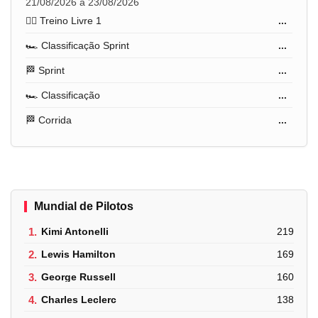
21/08/2026 a 23/08/2026
🏋️‍♂️ Treino Livre 1
...
🏎️ Classificação Sprint
...
🏁 Sprint
...
🏎️ Classificação
...
🏁 Corrida
...
Mundial de Pilotos
1.
Kimi Antonelli
219
2.
Lewis Hamilton
169
3.
George Russell
160
4.
Charles Leclerc
138