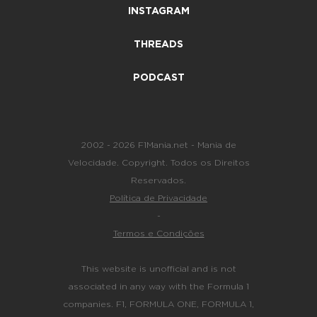
INSTAGRAM
THREADS
PODCAST
2002 - 2026 F1Mania.net - Mania de
Velocidade. Copyright. Todos os Direitos
Reservados.
Política de Privacidade
-
Termos e Condições
This website is unofficial and is not
associated in any way with the Formula 1
companies. F1, FORMULA ONE, FORMULA 1,