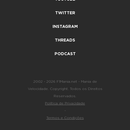
TWITTER
INSTAGRAM
THREADS
PODCAST
2002 - 2026 F1Mania.net - Mania de
Velocidade. Copyright. Todos os Direitos
Reservados.
Política de Privacidade
-
Termos e Condições