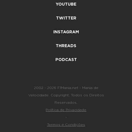
YOUTUBE
TWITTER
INSTAGRAM
THREADS
PODCAST
2002 - 2026 F1Mania.net - Mania de
Velocidade. Copyright. Todos os Direitos
Reservados.
Política de Privacidade
-
Termos e Condições