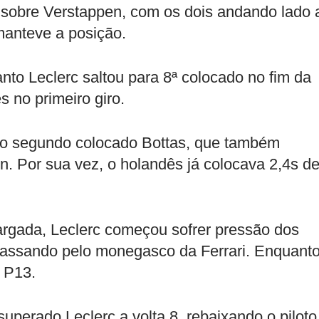
e sobre Verstappen, com os dois andando lado 
manteve a posição.
nto Leclerc saltou para 8ª colocado no fim da
s no primeiro giro.
ra o segundo colocado Bottas, que também
n. Por sua vez, o holandês já colocava 2,4s d
argada, Leclerc começou sofrer pressão dos
 passando pelo monegasco da Ferrari. Enquant
a P13.
superado Leclerc a volta 8, rebaixando o piloto