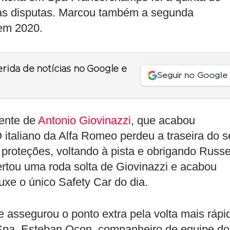
das disputas. Marcou também a segunda
em 2020.
erida de notícias no Google e
Seguir no Google
dente de
Antonio Giovinazzi
, que acabou
italiano da Alfa Romeo perdeu a traseira do s
proteções, voltando à pista e obrigando Russe
ertou uma roda solta de Giovinazzi e acabou
uxe o único Safety Car do dia.
 e assegurou o ponto extra pela volta mais rápi
 Spa. Esteban Ocon, companheiro de equipe do