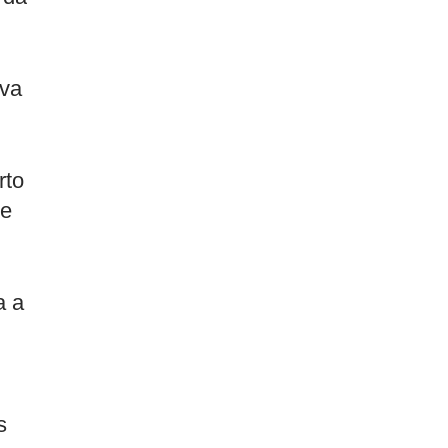
ava
rto
de
a a
s