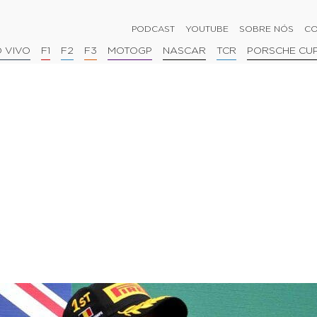
PODCAST
YOUTUBE
SOBRE NÓS
CO
 VIVO
F1
F2
F3
MOTOGP
NASCAR
TCR
PORSCHE CU