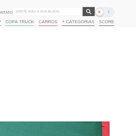
☀
☾
NTATO
Alternar
modo
P
COPA TRUCK
CARROS
+ CATEGORIAS
SCORE
escuro