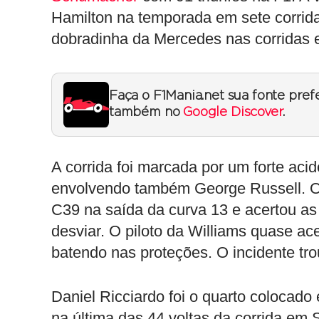
Hamilton na temporada em sete corri
dobradinha da Mercedes nas corridas 
Faça o F1Mania.net sua fonte pref
também no
Google Discover
.
A corrida foi marcada por um forte aci
envolvendo também George Russell. O 
C39 na saída da curva 13 e acertou as 
desviar. O piloto da Williams quase ac
batendo nas proteções. O incidente tro
Daniel Ricciardo foi o quarto colocado
na última das 44 voltas da corrida em