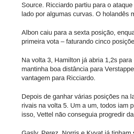
Source. Ricciardo partiu para o ataqu
lado por algumas curvas. O holandês 
Albon caiu para a sexta posição, enqua
primeira vota – faturando cinco posiçõe
Na volta 3, Hamilton já abria 1,2s pa
mantinha boa distância para Verstappe
vantagem para Ricciardo.
Depois de ganhar várias posições na l
rivais na volta 5. Um a um, todos iam
isso, Vettel não conseguia progredir d
Gasly, Perez, Norris e Kvyat já tinham 