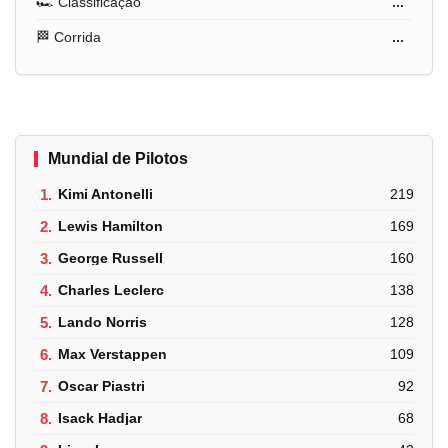
🏎️ Classificação
...
🏁 Corrida
...
Mundial de Pilotos
1.
Kimi Antonelli
219
2.
Lewis Hamilton
169
3.
George Russell
160
4.
Charles Leclerc
138
5.
Lando Norris
128
6.
Max Verstappen
109
7.
Oscar Piastri
92
8.
Isack Hadjar
68