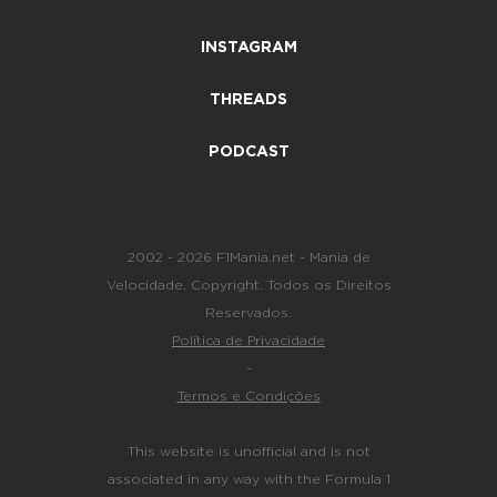
INSTAGRAM
THREADS
PODCAST
2002 - 2026 F1Mania.net - Mania de
Velocidade. Copyright. Todos os Direitos
Reservados.
Política de Privacidade
-
Termos e Condições
This website is unofficial and is not
associated in any way with the Formula 1