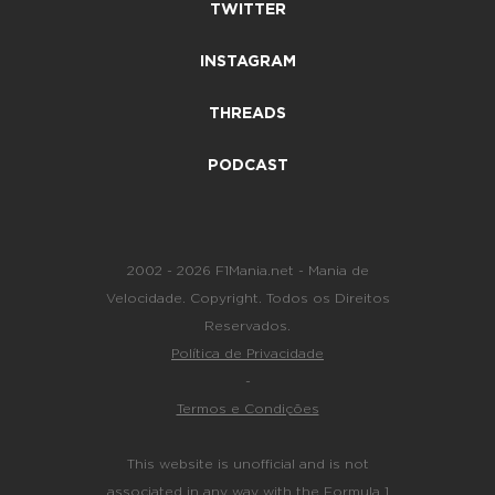
TWITTER
INSTAGRAM
THREADS
PODCAST
2002 - 2026 F1Mania.net - Mania de
Velocidade. Copyright. Todos os Direitos
Reservados.
Política de Privacidade
-
Termos e Condições
This website is unofficial and is not
associated in any way with the Formula 1