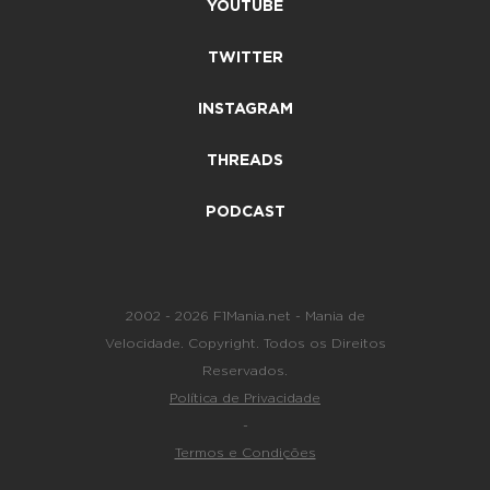
YOUTUBE
TWITTER
INSTAGRAM
THREADS
PODCAST
2002 - 2026 F1Mania.net - Mania de
Velocidade. Copyright. Todos os Direitos
Reservados.
Política de Privacidade
-
Termos e Condições