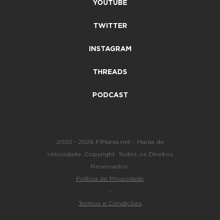
YOUTUBE
TWITTER
INSTAGRAM
THREADS
PODCAST
2002 - 2026 F1Mania.net - Mania de
Velocidade. Copyright. Todos os Direitos
Reservados.
Política de Privacidade
-
Termos e Condições