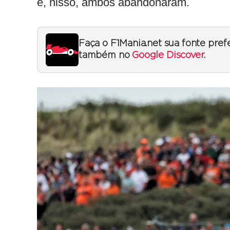
e, nisso, ambos abandonaram.
Faça o F1Mania.net sua fonte pref
também no
Google Discover
.