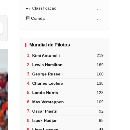
🏎️ Classificação
...
🏁 Corrida
...
Mundial de Pilotos
1.
Kimi Antonelli
219
2.
Lewis Hamilton
169
3.
George Russell
160
4.
Charles Leclerc
138
5.
Lando Norris
128
6.
Max Verstappen
109
7.
Oscar Piastri
92
8.
Isack Hadjar
68
9.
Liam Lawson
43