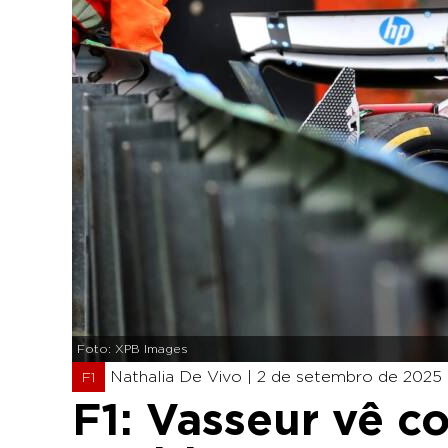
Foto: XPB Images
Nathalia De Vivo |
2 de setembro de 2025 -
F1
F1: Vasseur vê c