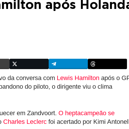
amilton após Holand
tivo da conversa com
Lewis Hamilton
após o G
bandono do piloto, o dirigente viu o clima
uecer em Zandvoort.
O heptacampeão se
to
Charles Leclerc
foi acertado por Kimi Antonell