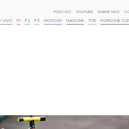
PODCAST
YOUTUBE
SOBRE NÓS
CO
 VIVO
F1
F2
F3
MOTOGP
NASCAR
TCR
PORSCHE CU