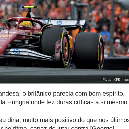
Foto: XPB Ima
ndesa, o britânico parecia com bom espírito,
a Hungria onde fez duras críticas a si mesmo.
u diria, muito mais positivo do que nos último
r no ritmo, capaz de lutar contra [George]