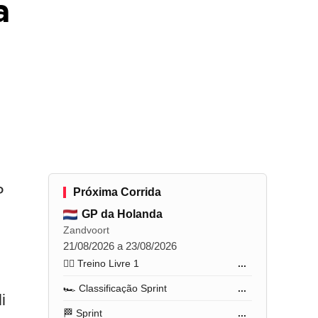
a
P
Próxima Corrida
GP da Holanda
Zandvoort
21/08/2026 a 23/08/2026
🏋️‍♂️ Treino Livre 1
...
🏎️ Classificação Sprint
...
i
🏁 Sprint
...