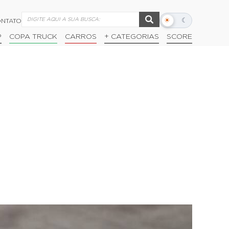
☀
☾
NTATO
Alternar
modo
P
COPA TRUCK
CARROS
+ CATEGORIAS
SCORE
escuro