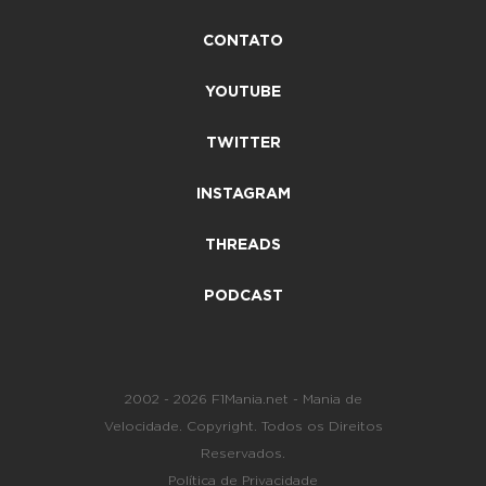
CONTATO
YOUTUBE
TWITTER
INSTAGRAM
THREADS
PODCAST
2002 - 2026 F1Mania.net - Mania de
Velocidade. Copyright. Todos os Direitos
Reservados.
Política de Privacidade