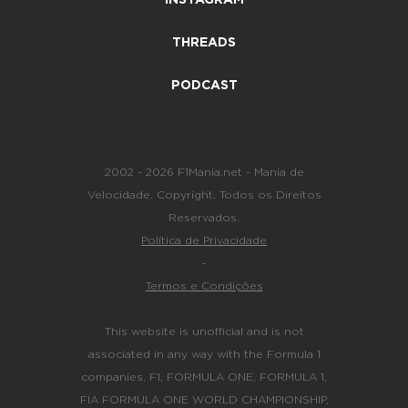
INSTAGRAM
THREADS
PODCAST
2002 - 2026 F1Mania.net - Mania de
Velocidade. Copyright. Todos os Direitos
Reservados.
Política de Privacidade
-
Termos e Condições
This website is unofficial and is not
associated in any way with the Formula 1
companies. F1, FORMULA ONE, FORMULA 1,
FIA FORMULA ONE WORLD CHAMPIONSHIP,