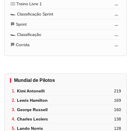
🏋️‍♂️ Treino Livre 1
...
🏎️ Classificação Sprint
...
🏁 Sprint
...
🏎️ Classificação
...
🏁 Corrida
...
Mundial de Pilotos
1.
Kimi Antonelli
219
2.
Lewis Hamilton
169
3.
George Russell
160
4.
Charles Leclerc
138
5.
Lando Norris
128