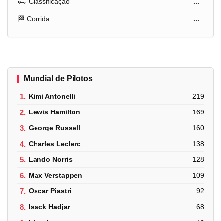
🏎️ Classificação
...
🏁 Corrida
...
Mundial de Pilotos
1.
Kimi Antonelli
219
2.
Lewis Hamilton
169
3.
George Russell
160
4.
Charles Leclerc
138
5.
Lando Norris
128
6.
Max Verstappen
109
7.
Oscar Piastri
92
8.
Isack Hadjar
68