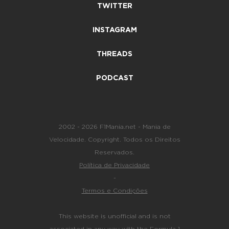
TWITTER
INSTAGRAM
THREADS
PODCAST
2002 - 2026 F1Mania.net - Mania de
Velocidade. Copyright. Todos os Direitos
Reservados.
Política de Privacidade
-
Termos e Condições
This website is unofficial and is not