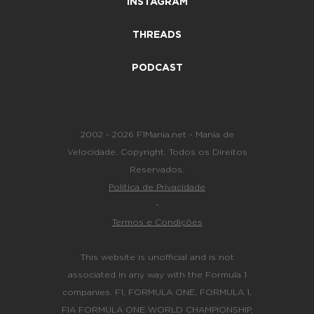
INSTAGRAM
THREADS
PODCAST
2002 - 2026 F1Mania.net - Mania de
Velocidade. Copyright. Todos os Direitos
Reservados.
Política de Privacidade
-
Termos e Condições
This website is unofficial and is not
associated in any way with the Formula 1
companies. F1, FORMULA ONE, FORMULA 1,
FIA FORMULA ONE WORLD CHAMPIONSHIP,