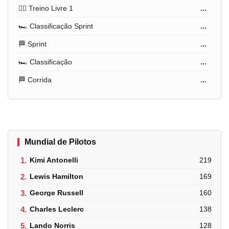
🏋️‍♂️ Treino Livre 1
...
🏎️ Classificação Sprint
...
🏁 Sprint
...
🏎️ Classificação
...
🏁 Corrida
...
Mundial de Pilotos
1.
Kimi Antonelli
219
2.
Lewis Hamilton
169
3.
George Russell
160
4.
Charles Leclerc
138
5.
Lando Norris
128