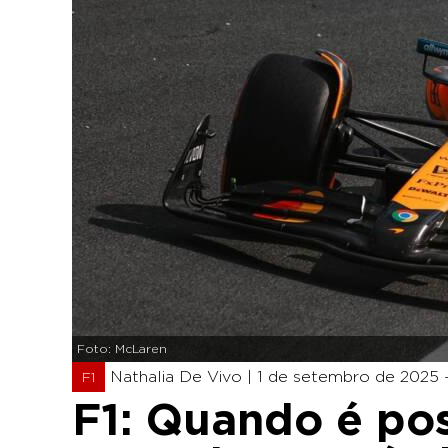
Foto: McLaren
Nathalia De Vivo |
1 de setembro de 2025 -
F1
F1: Quando é pos