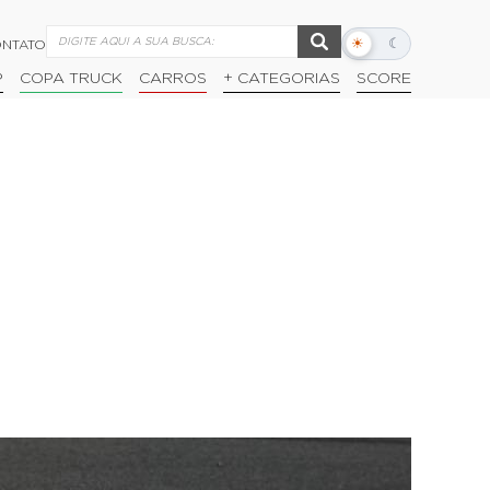
☀
☾
NTATO
Alternar
modo
P
COPA TRUCK
CARROS
+ CATEGORIAS
SCORE
escuro