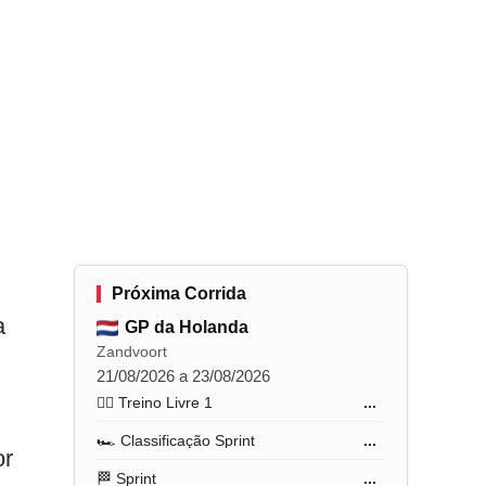
Próxima Corrida
a
GP da Holanda
Zandvoort
21/08/2026 a 23/08/2026
🏋️‍♂️ Treino Livre 1
...
🏎️ Classificação Sprint
...
or
🏁 Sprint
...