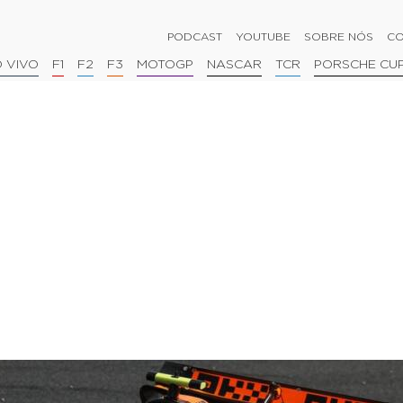
PODCAST
YOUTUBE
SOBRE NÓS
CO
 VIVO
F1
F2
F3
MOTOGP
NASCAR
TCR
PORSCHE CU