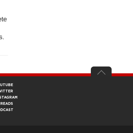
ete
s.
OUTUBE
WITTER
STAGRAM
HREADS
ODCAST