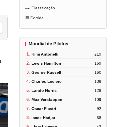
🏎️ Classificação
...
🏁 Corrida
...
Mundial de Pilotos
1.
Kimi Antonelli
219
a
2.
Lewis Hamilton
169
3.
George Russell
160
4.
Charles Leclerc
138
5.
Lando Norris
128
6.
Max Verstappen
109
7.
Oscar Piastri
92
8.
Isack Hadjar
68
9.
Liam Lawson
43