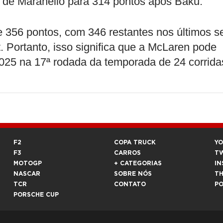
ia de Maranello para 314 pontos após Baku.
 356 pontos, com 346 restantes nos últimos s
t. Portanto, isso significa que a McLaren pode
025 na 17ª rodada da temporada de 24 corrida
F2
COPA TRUCK
Y
F3
CARROS
T
MOTOGP
+ CATEGORIAS
IN
NASCAR
SOBRE NÓS
T
TCR
CONTATO
P
PORSCHE CUP