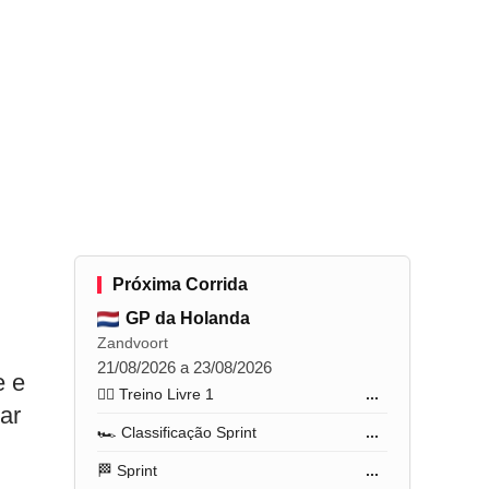
Próxima Corrida
GP da Holanda
Zandvoort
21/08/2026 a 23/08/2026
e e
🏋️‍♂️ Treino Livre 1
...
ar
🏎️ Classificação Sprint
...
🏁 Sprint
...