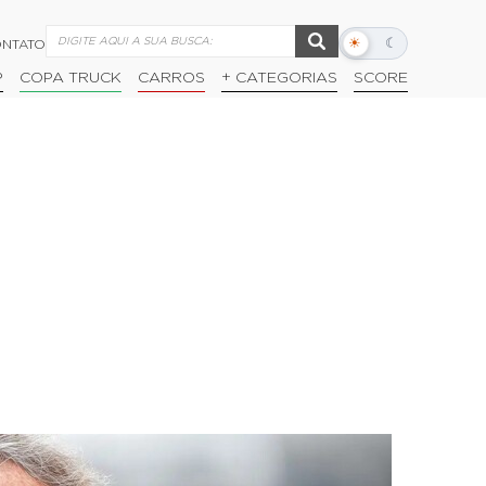
☀
☾
NTATO
Alternar
modo
P
COPA TRUCK
CARROS
+ CATEGORIAS
SCORE
escuro