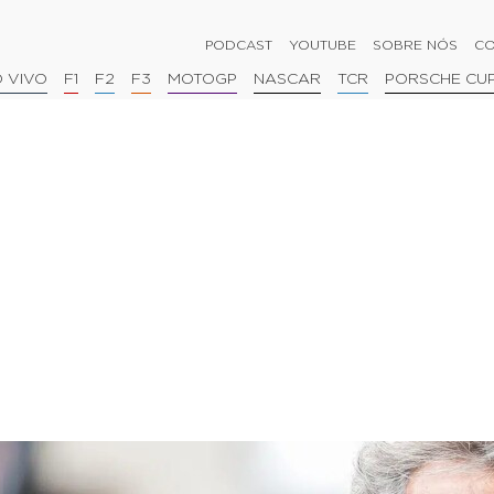
PODCAST
YOUTUBE
SOBRE NÓS
CO
 VIVO
F1
F2
F3
MOTOGP
NASCAR
TCR
PORSCHE CU