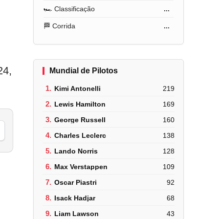
🏎️ Classificação
...
🏁 Corrida
...
24,
Mundial de Pilotos
1.
Kimi Antonelli
219
2.
Lewis Hamilton
169
3.
George Russell
160
4.
Charles Leclerc
138
5.
Lando Norris
128
6.
Max Verstappen
109
7.
Oscar Piastri
92
8.
Isack Hadjar
68
9.
Liam Lawson
43