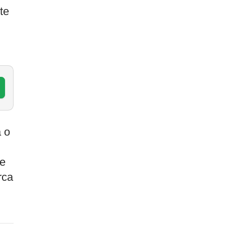
te
 o
 e
rca