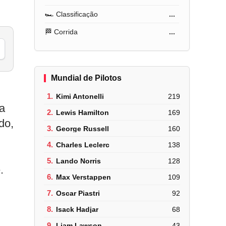
🏎️ Classificação
...
🏁 Corrida
...
Mundial de Pilotos
1.
Kimi Antonelli
219
ça
2.
Lewis Hamilton
169
do,
3.
George Russell
160
4.
Charles Leclerc
138
5.
Lando Norris
128
.
6.
Max Verstappen
109
7.
Oscar Piastri
92
8.
Isack Hadjar
68
9.
Liam Lawson
43