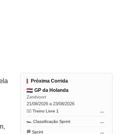
ela
Próxima Corrida
GP da Holanda
Zandvoort
21/08/2026 a 23/08/2026
🏋️‍♂️ Treino Livre 1
...
🏎️ Classificação Sprint
...
m,
🏁 Sprint
...