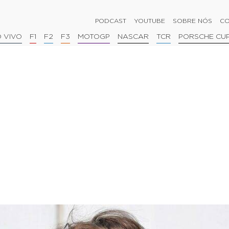
PODCAST
YOUTUBE
SOBRE NÓS
CO
 VIVO
F1
F2
F3
MOTOGP
NASCAR
TCR
PORSCHE CU