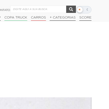
☀
☾
NTATO
Alternar
modo
P
COPA TRUCK
CARROS
+ CATEGORIAS
SCORE
escuro