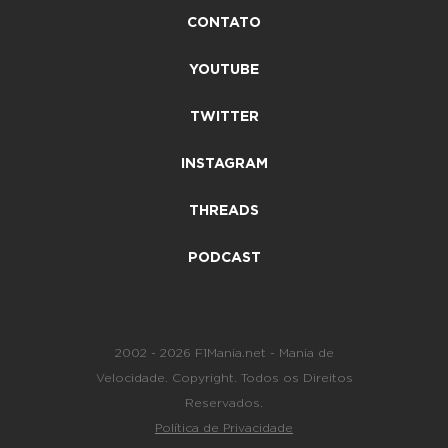
CONTATO
YOUTUBE
TWITTER
INSTAGRAM
THREADS
PODCAST
2002 - 2026 F1Mania.net - Mania de
Velocidade. Copyright. Todos os Direitos
Reservados.
Política de Privacidade