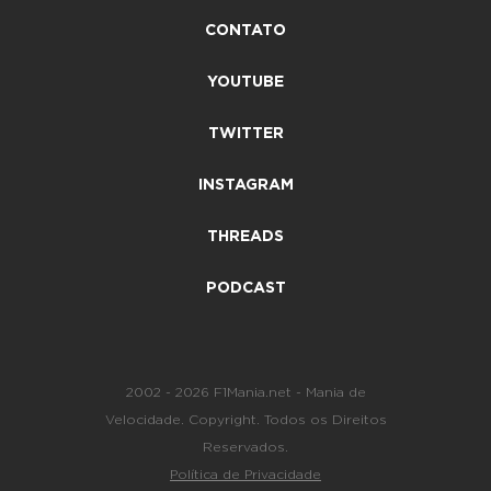
CONTATO
YOUTUBE
TWITTER
INSTAGRAM
THREADS
PODCAST
2002 - 2026 F1Mania.net - Mania de
Velocidade. Copyright. Todos os Direitos
Reservados.
Política de Privacidade