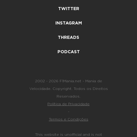
TWITTER
INSTAGRAM
THREADS
PODCAST
2002 - 2026 F1Mania.net - Mania de
Velocidade. Copyright. Todos os Direitos
Reservados.
Política de Privacidade
-
Termos e Condições
This website is unofficial and is not