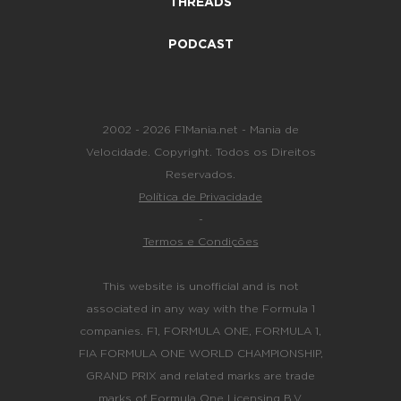
THREADS
PODCAST
2002 - 2026 F1Mania.net - Mania de
Velocidade. Copyright. Todos os Direitos
Reservados.
Política de Privacidade
-
Termos e Condições
This website is unofficial and is not
associated in any way with the Formula 1
companies. F1, FORMULA ONE, FORMULA 1,
FIA FORMULA ONE WORLD CHAMPIONSHIP,
GRAND PRIX and related marks are trade
marks of Formula One Licensing B.V.