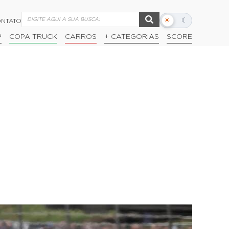
☀
☾
NTATO
Alternar
modo
P
COPA TRUCK
CARROS
+ CATEGORIAS
SCORE
escuro