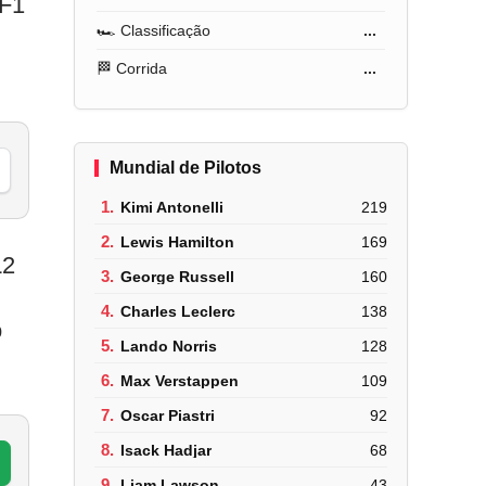
 F1
🏎️ Classificação
...
🏁 Corrida
...
Mundial de Pilotos
1.
Kimi Antonelli
219
2.
Lewis Hamilton
169
L2
3.
George Russell
160
4.
Charles Leclerc
138
o
5.
Lando Norris
128
6.
Max Verstappen
109
7.
Oscar Piastri
92
8.
Isack Hadjar
68
9.
Liam Lawson
43