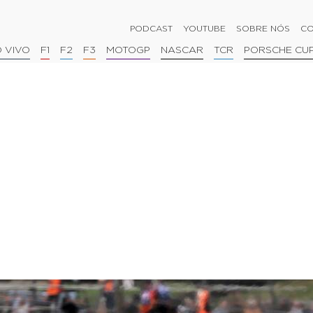
PODCAST
YOUTUBE
SOBRE NÓS
CO
 VIVO
F1
F2
F3
MOTOGP
NASCAR
TCR
PORSCHE CU