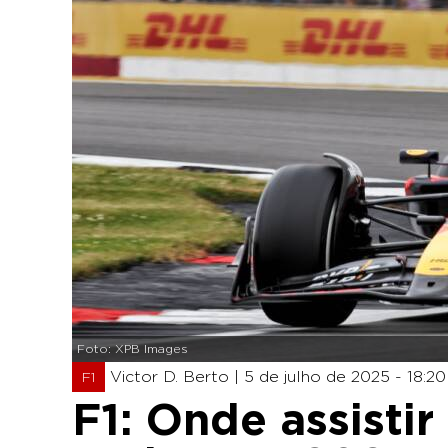
Foto: XPB Images
Victor D. Berto |
5 de julho de 2025 - 18:20
F1
F1: Onde assistir