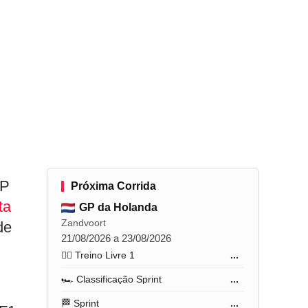
GP
Próxima Corrida
ta
GP da Holanda
Zandvoort
de
21/08/2026 a 23/08/2026
🏋️‍♂️ Treino Livre 1
...
🏎️ Classificação Sprint
...
🏁 Sprint
...