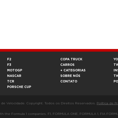
F2
COPA TRUCK
Y
F3
CARROS
T
MOTOGP
+ CATEGORIAS
IN
NASCAR
SOBRE NÓS
T
TCR
CONTATO
P
PORSCHE CUP
a de Velocidade. Copyright. Todos os Direitos Reservados.
Política de P
 way with the Formula 1 companies. F1, FORMULA ONE, FORMULA 1, FIA 