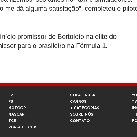
ão me dá alguma satisfação”, completou o pilot
nício promissor de Bortoleto na elite do
ssor para o brasileiro na Fórmula 1.
F2
COPA TRUCK
Y
F3
CARROS
T
MOTOGP
+ CATEGORIAS
IN
NASCAR
SOBRE NÓS
T
TCR
CONTATO
P
PORSCHE CUP