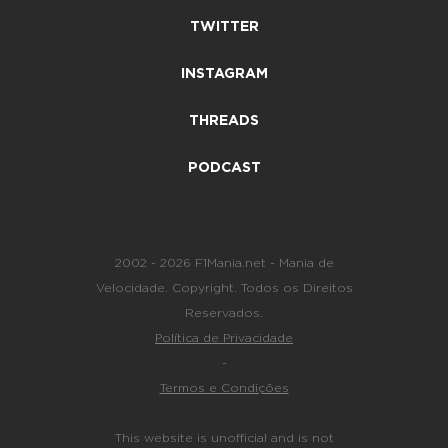
TWITTER
INSTAGRAM
THREADS
PODCAST
2002 - 2026 F1Mania.net - Mania de
Velocidade. Copyright. Todos os Direitos
Reservados.
Política de Privacidade
-
Termos e Condições
This website is unofficial and is not