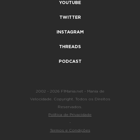
YOUTUBE
TWITTER
INSTAGRAM
THREADS
PODCAST
2002 - 2026 F1Mania.net - Mania de
Velocidade. Copyright. Todos os Direitos
Reservados.
Política de Privacidade
-
Termos e Condições