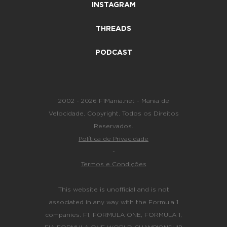
INSTAGRAM
THREADS
PODCAST
2002 - 2026 F1Mania.net - Mania de
Velocidade. Copyright. Todos os Direitos
Reservados.
Política de Privacidade
-
Termos e Condições
This website is unofficial and is not
associated in any way with the Formula 1
companies. F1, FORMULA ONE, FORMULA 1,