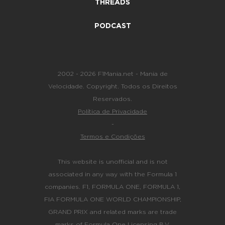
THREADS
PODCAST
2002 - 2026 F1Mania.net - Mania de
Velocidade. Copyright. Todos os Direitos
Reservados.
Política de Privacidade
-
Termos e Condições
This website is unofficial and is not
associated in any way with the Formula 1
companies. F1, FORMULA ONE, FORMULA 1,
FIA FORMULA ONE WORLD CHAMPIONSHIP,
GRAND PRIX and related marks are trade
marks of Formula One Licensing B.V.