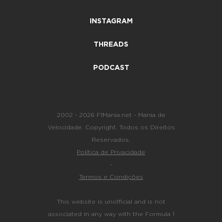
INSTAGRAM
THREADS
PODCAST
2002 - 2026 F1Mania.net - Mania de
Velocidade. Copyright. Todos os Direitos
Reservados.
Política de Privacidade
-
Termos e Condições
This website is unofficial and is not
associated in any way with the Formula 1