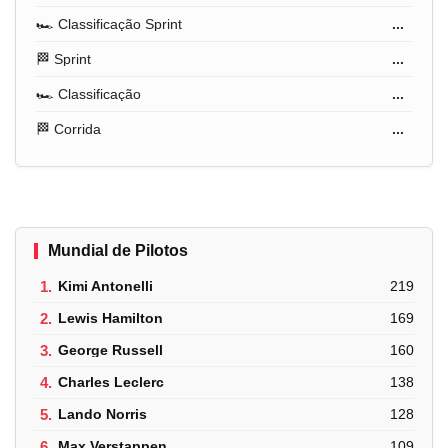
🏎️ Classificação Sprint
...
🏁 Sprint
...
🏎️ Classificação
...
🏁 Corrida
...
Mundial de Pilotos
1.
Kimi Antonelli
219
2.
Lewis Hamilton
169
3.
George Russell
160
4.
Charles Leclerc
138
5.
Lando Norris
128
6.
Max Verstappen
109