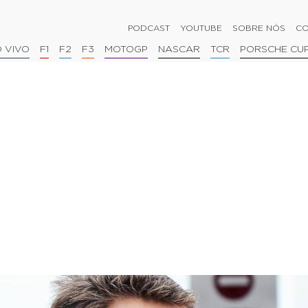
PODCAST
YOUTUBE
SOBRE NÓS
CO
 VIVO
F1
F2
F3
MOTOGP
NASCAR
TCR
PORSCHE CU