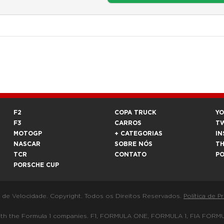
F2
COPA TRUCK
Y
F3
CARROS
T
MOTOGP
+ CATEGORIAS
IN
NASCAR
SOBRE NÓS
T
TCR
CONTATO
P
PORSCHE CUP
a de Velocidade. Copyright. Todos os Direitos Reservados.
Política de P
 way with the Formula 1 companies. F1, FORMULA ONE, FORMULA 1, FIA 