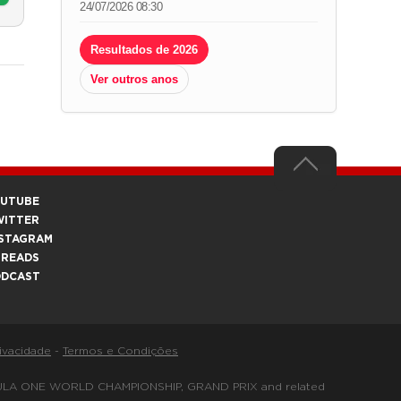
24/07/2026 08:30
Resultados de 2026
Ver outros anos
OUTUBE
WITTER
STAGRAM
HREADS
ODCAST
rivacidade
-
Termos e Condições
FORMULA ONE WORLD CHAMPIONSHIP, GRAND PRIX and related