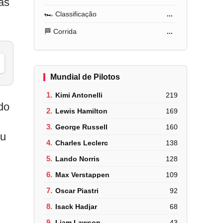
as
🏎️ Classificação
...
🏁 Corrida
...
Mundial de Pilotos
1.
Kimi Antonelli
219
do
2.
Lewis Hamilton
169
3.
George Russell
160
ou
4.
Charles Leclerc
138
5.
Lando Norris
128
6.
Max Verstappen
109
7.
Oscar Piastri
92
8.
Isack Hadjar
68
9.
Liam Lawson
43