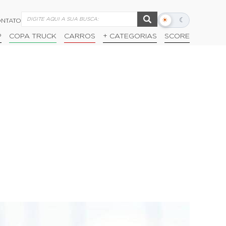
☀
☾
NTATO
Alternar
modo
P
COPA TRUCK
CARROS
+ CATEGORIAS
SCORE
escuro