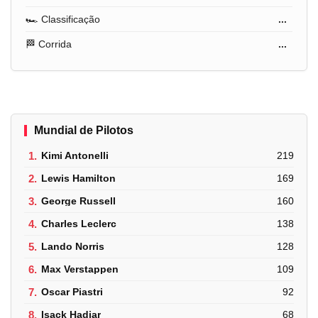
🏎️ Classificação
...
🏁 Corrida
...
Mundial de Pilotos
1.
Kimi Antonelli
219
2.
Lewis Hamilton
169
3.
George Russell
160
4.
Charles Leclerc
138
5.
Lando Norris
128
6.
Max Verstappen
109
7.
Oscar Piastri
92
8.
Isack Hadjar
68