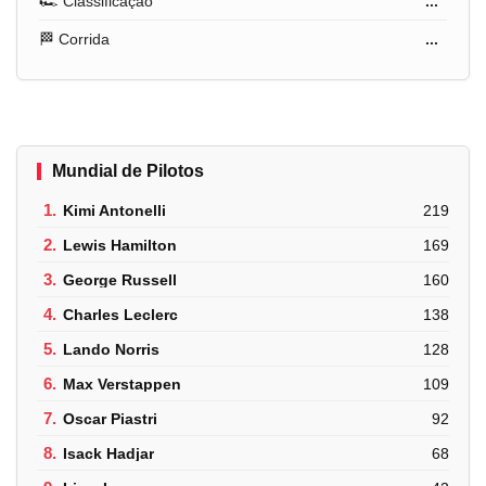
🏎️ Classificação
...
🏁 Corrida
...
Mundial de Pilotos
1.
Kimi Antonelli
219
2.
Lewis Hamilton
169
3.
George Russell
160
4.
Charles Leclerc
138
5.
Lando Norris
128
6.
Max Verstappen
109
7.
Oscar Piastri
92
8.
Isack Hadjar
68