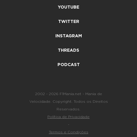
YOUTUBE
TWITTER
INSTAGRAM
THREADS
PODCAST
2002 - 2026 F1Mania.net - Mania de
Velocidade. Copyright. Todos os Direitos
Reservados.
Política de Privacidade
-
Termos e Condições