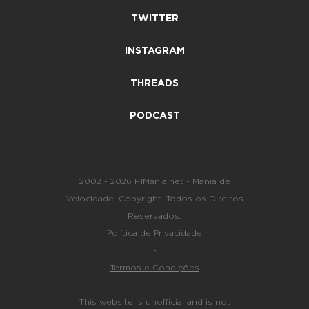
TWITTER
INSTAGRAM
THREADS
PODCAST
2002 - 2026 F1Mania.net - Mania de
Velocidade. Copyright. Todos os Direitos
Reservados.
Política de Privacidade
-
Termos e Condições
This website is unofficial and is not