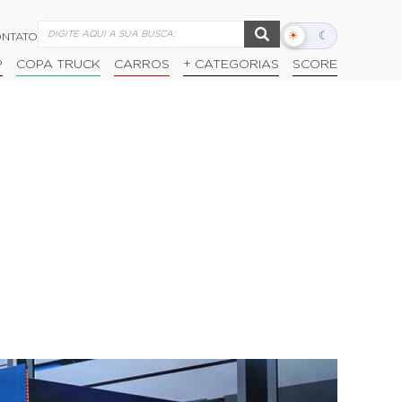
☀
☾
NTATO
Alternar
modo
P
COPA TRUCK
CARROS
+ CATEGORIAS
SCORE
escuro