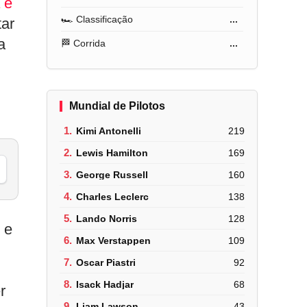
 e
🏎️ Classificação
...
tar
a
🏁 Corrida
...
Mundial de Pilotos
1.
Kimi Antonelli
219
2.
Lewis Hamilton
169
3.
George Russell
160
4.
Charles Leclerc
138
5.
Lando Norris
128
 e
6.
Max Verstappen
109
7.
Oscar Piastri
92
8.
Isack Hadjar
68
r
9.
Liam Lawson
43