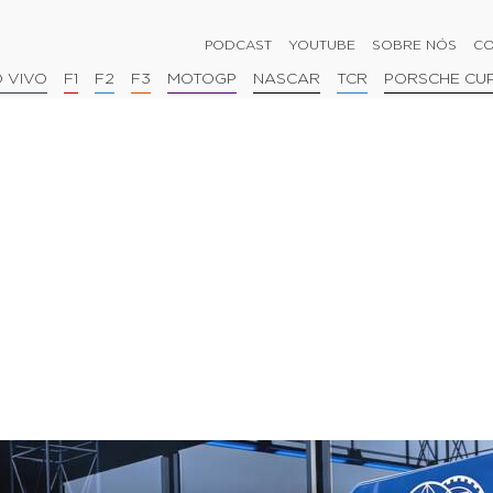
PODCAST
YOUTUBE
SOBRE NÓS
CO
 VIVO
F1
F2
F3
MOTOGP
NASCAR
TCR
PORSCHE CU