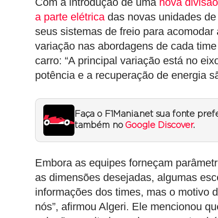
Com a introdução de uma
nova divisão
a parte elétrica
das novas unidades de 
seus sistemas de freio para acomodar 
variação nas abordagens de cada time é
carro: “A principal variação está no e
potência e a recuperação de energia sã
Faça o F1Mania.net sua fonte pref
também no
Google Discover
.
Embora as equipes forneçam parâmetr
as dimensões desejadas, algumas esc
informações dos times, mas o motivo 
nós”, afirmou Algeri. Ele mencionou q