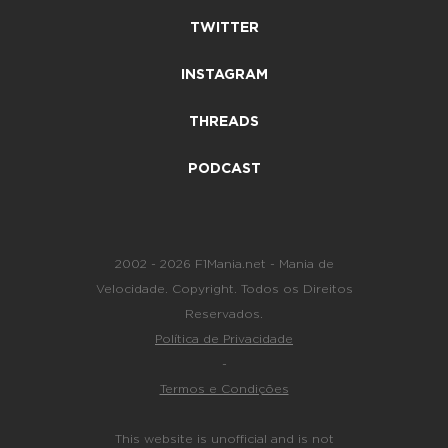
TWITTER
INSTAGRAM
THREADS
PODCAST
2002 - 2026 F1Mania.net - Mania de
Velocidade. Copyright. Todos os Direitos
Reservados.
Política de Privacidade
-
Termos e Condições
This website is unofficial and is not