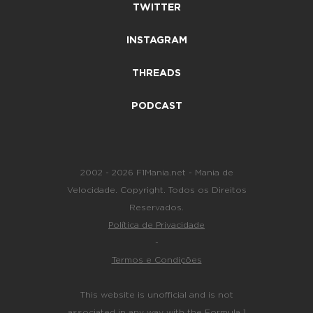
TWITTER
INSTAGRAM
THREADS
PODCAST
2002 - 2026 F1Mania.net - Mania de
Velocidade. Copyright. Todos os Direitos
Reservados.
Política de Privacidade
-
Termos e Condições
This website is unofficial and is not
associated in any way with the Formula 1