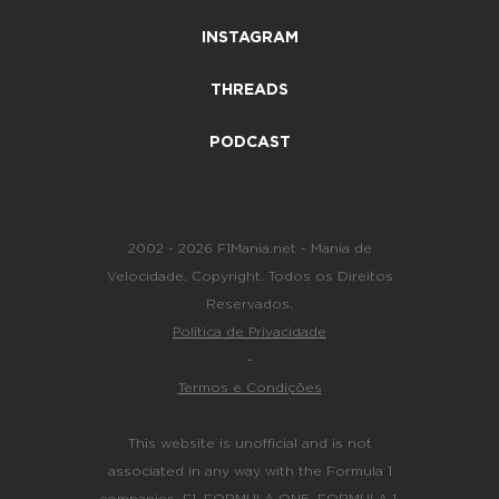
INSTAGRAM
THREADS
PODCAST
2002 - 2026 F1Mania.net - Mania de
Velocidade. Copyright. Todos os Direitos
Reservados.
Política de Privacidade
-
Termos e Condições
This website is unofficial and is not
associated in any way with the Formula 1