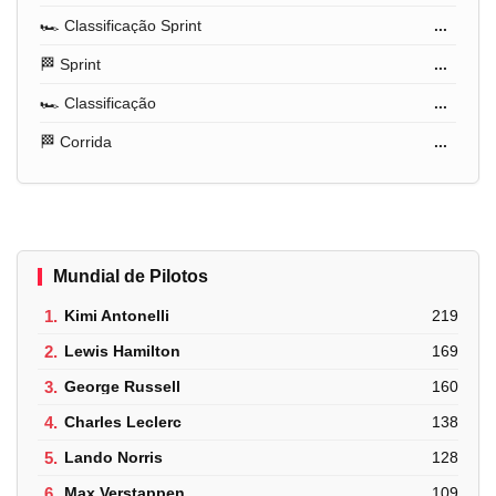
🏎️ Classificação Sprint
...
🏁 Sprint
...
🏎️ Classificação
...
🏁 Corrida
...
Mundial de Pilotos
1.
Kimi Antonelli
219
2.
Lewis Hamilton
169
3.
George Russell
160
4.
Charles Leclerc
138
5.
Lando Norris
128
6.
Max Verstappen
109