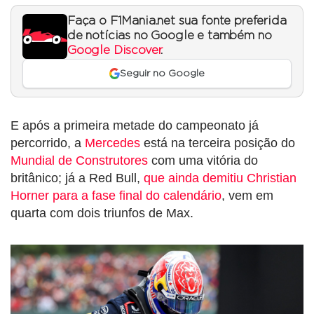
Faça o F1Mania.net sua fonte preferida
de notícias no Google e também no
Google Discover
.
Seguir no Google
E após a primeira metade do campeonato já
percorrido, a
Mercedes
está na terceira posição do
Mundial de Construtores
com uma vitória do
britânico; já a Red Bull,
que ainda demitiu Christian
Horner para a fase final do calendário
, vem em
quarta com dois triunfos de Max.