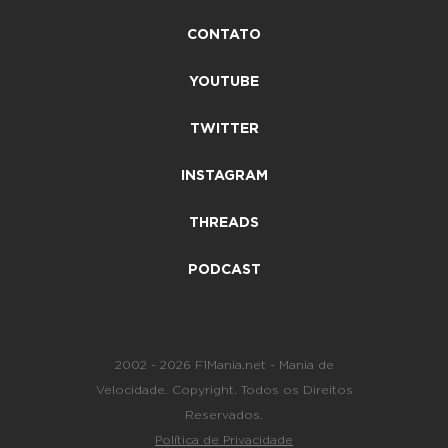
CONTATO
YOUTUBE
TWITTER
INSTAGRAM
THREADS
PODCAST
2002 - 2026 F1Mania.net - Mania de
Velocidade. Copyright. Todos os Direitos
Reservados.
Política de Privacidade