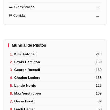
🏎️ Classificação
...
🏁 Corrida
...
Mundial de Pilotos
1.
Kimi Antonelli
219
2.
Lewis Hamilton
169
3.
George Russell
160
4.
Charles Leclerc
138
5.
Lando Norris
128
6.
Max Verstappen
109
7.
Oscar Piastri
92
8.
Isack Hadjar
68