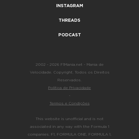
INSTAGRAM
THREADS
PODCAST
2002 - 2026 F1Mania.net - Mania de
Velocidade. Copyright. Todos os Direitos
Reservados.
Política de Privacidade
-
Termos e Condições
This website is unofficial and is not
associated in any way with the Formula 1
companies. F1, FORMULA ONE, FORMULA 1,