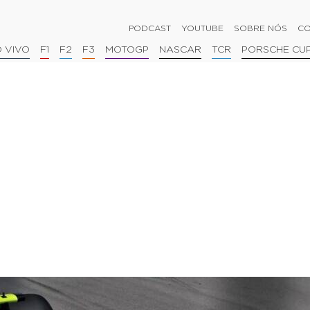
PODCAST
YOUTUBE
SOBRE NÓS
CO
 VIVO
F1
F2
F3
MOTOGP
NASCAR
TCR
PORSCHE CU