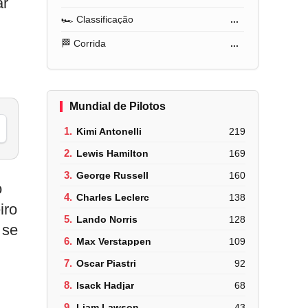
ar
🏎️ Classificação
...
🏁 Corrida
...
Mundial de Pilotos
1.
Kimi Antonelli
219
2.
Lewis Hamilton
169
3.
George Russell
160
o
4.
Charles Leclerc
138
iro
5.
Lando Norris
128
 se
6.
Max Verstappen
109
7.
Oscar Piastri
92
8.
Isack Hadjar
68
9.
Liam Lawson
43