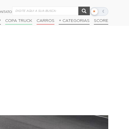
☀
☾
NTATO
Alternar
modo
P
COPA TRUCK
CARROS
+ CATEGORIAS
SCORE
escuro