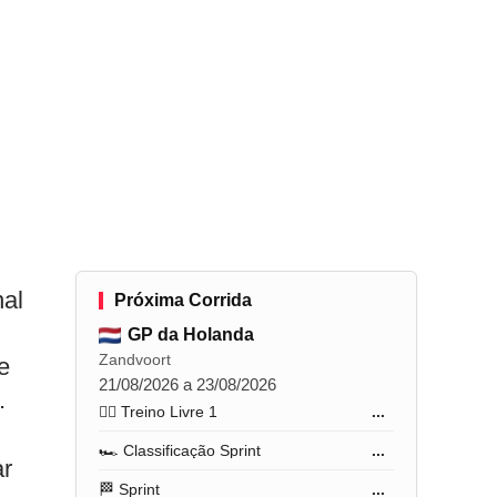
nal
Próxima Corrida
GP da Holanda
Zandvoort
e
21/08/2026 a 23/08/2026
.
🏋️‍♂️ Treino Livre 1
...
🏎️ Classificação Sprint
...
ar
🏁 Sprint
...