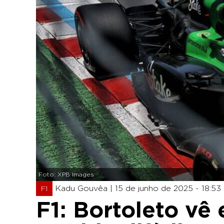
Foto: XPB Images
Kadu Gouvêa |
15 de junho de 2025 - 18:53
F1
F1: Bortoleto vê