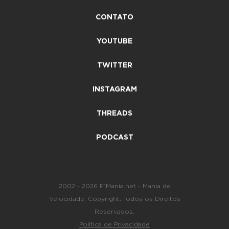
CONTATO
YOUTUBE
TWITTER
INSTAGRAM
THREADS
PODCAST
2002 - 2026 F1Mania.net - Mania de
Velocidade. Copyright. Todos os Direitos
Reservados.
Política de Privacidade