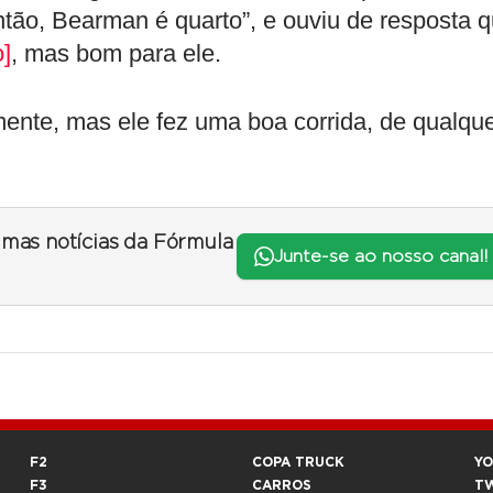
ntão, Bearman é quarto”, e ouviu de resposta 
o]
, mas bom para ele.
mente, mas ele fez uma boa corrida, de qualqu
timas notícias da Fórmula
Junte-se ao nosso canal!
F2
COPA TRUCK
Y
F3
CARROS
T