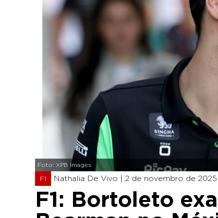
Foto: XPB Images
Nathalia De Vivo |
2 de novembro de 2025 
F1
F1: Bortoleto ex