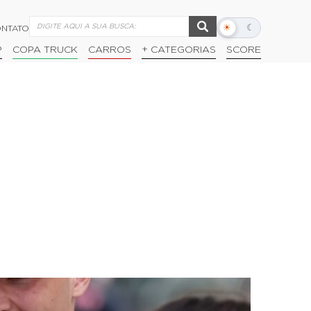
☀
☾
NTATO
Alternar
modo
P
COPA TRUCK
CARROS
+ CATEGORIAS
SCORE
escuro