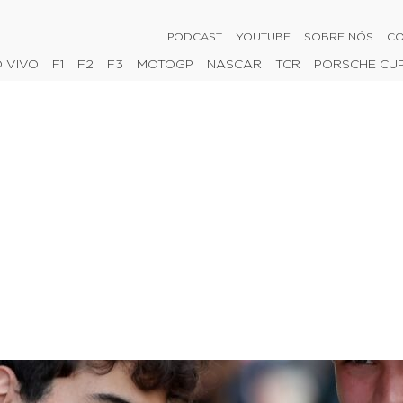
PODCAST
YOUTUBE
SOBRE NÓS
CO
 VIVO
F1
F2
F3
MOTOGP
NASCAR
TCR
PORSCHE CU