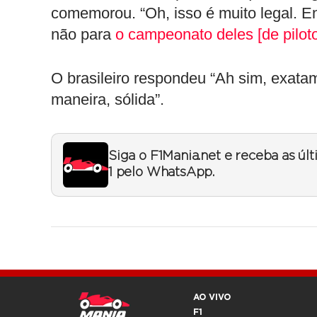
comemorou. “Oh, isso é muito legal. E
não para
o campeonato deles [de pilot
O brasileiro respondeu “Ah sim, exata
maneira, sólida”.
Siga o F1Mania.net e receba as úl
1 pelo WhatsApp.
AO VIVO
F1