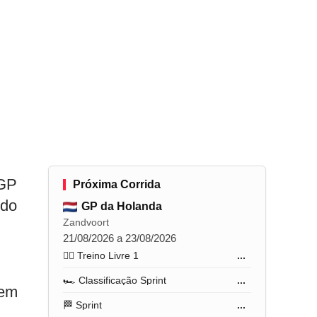
 GP
Próxima Corrida
 do
GP da Holanda
Zandvoort
21/08/2026 a 23/08/2026
🏋️‍♂️ Treino Livre 1
...
🏎️ Classificação Sprint
...
 em
🏁 Sprint
...