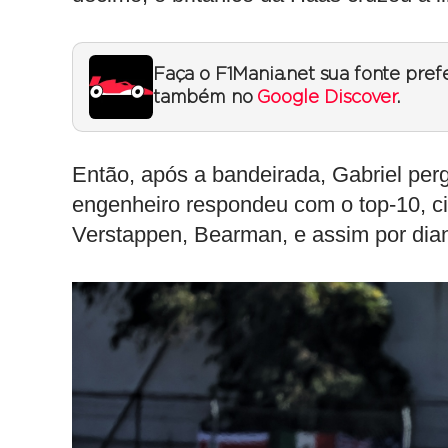
Faça o F1Mania.net sua fonte pref
também no
Google Discover
.
Então, após a bandeirada, Gabriel perg
engenheiro respondeu com o top-10, c
Verstappen, Bearman, e assim por dian