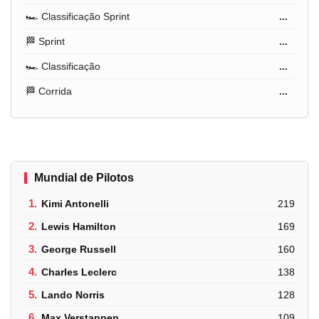
🏎️ Classificação Sprint
...
🏁 Sprint
...
🏎️ Classificação
...
🏁 Corrida
...
Mundial de Pilotos
1.
Kimi Antonelli
219
2.
Lewis Hamilton
169
3.
George Russell
160
4.
Charles Leclerc
138
5.
Lando Norris
128
6.
Max Verstappen
109