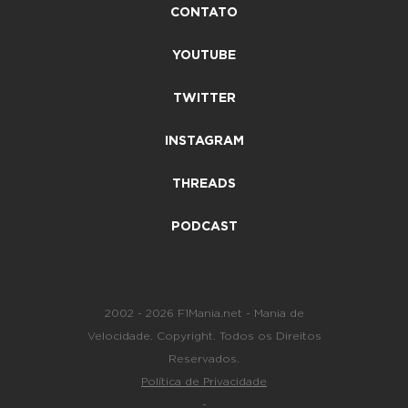
CONTATO
YOUTUBE
TWITTER
INSTAGRAM
THREADS
PODCAST
2002 - 2026 F1Mania.net - Mania de
Velocidade. Copyright. Todos os Direitos
Reservados.
Política de Privacidade
-